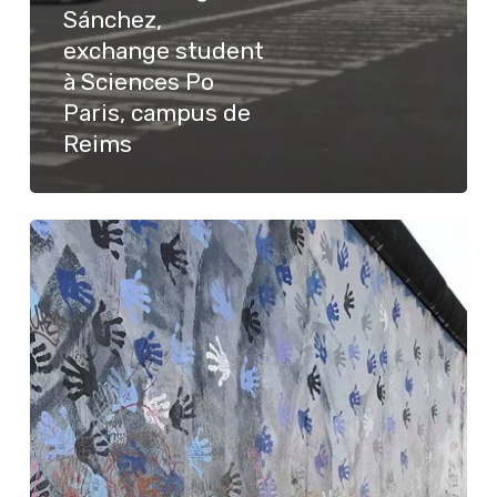
Sánchez,
exchange student
à Sciences Po
Paris, campus de
Reims
Berlin
ou
le
règne
de
l’originalité