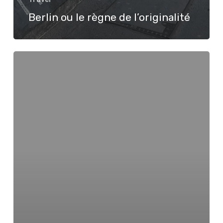
Berlin ou le règne de l’originalité
Budapest
under
the
snow:
a
winter
wonderland