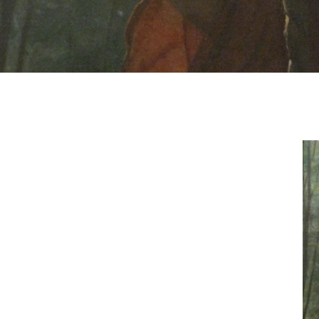
By
Lis