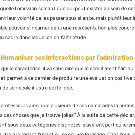
aquelle l’omission sémantique qui peut exister au sein de ce
nt leur volonté de les passer sous silence, mais plutôt leur
mble pouvoir s’incarner dans une représentation plus concrè
 cadre dans lequel on en fait l’étude.
Humaniser ses interactions par l’admiration
 le caractérise, il va sans dire que le compliment fait du b
ujet permet à ce dernier de produire une évaluation positiv
 de son école illustre cette idée.
esseurs ainsi que plusieurs de ses camarades la permissio
s des choses que je trouve jolies.” À la suite de cette déclar
ent sous deux catégories distinctes, s’avèrent particulièrem
l’autre a le regard fuyant ou se couvre le visage. Dans tous l