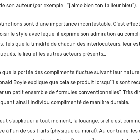
e son auteur (par exemple : “j’aime bien ton tailleur bleu”).
stinctions sont d’une importance incontestable. C’est effec
oisir le style avec lequel il exprime son admiration au compl
 tels que la timidité de chacun des interlocuteurs, leur es
duqués, le lieu et les autres acteurs présents…
le que la portée des compliments fluctue suivant leur natu
Ronald Boyle explique que cela se produit lorsqu’“ils sont
ar un petit ensemble de formules conventionnelles”. Très d
rquant ainsi l’individu complimenté de manière durable.
ut s’appliquer à tout moment, la louange, si elle est comm
ve à l’un de ses traits (physique ou moral). Au contraire, le