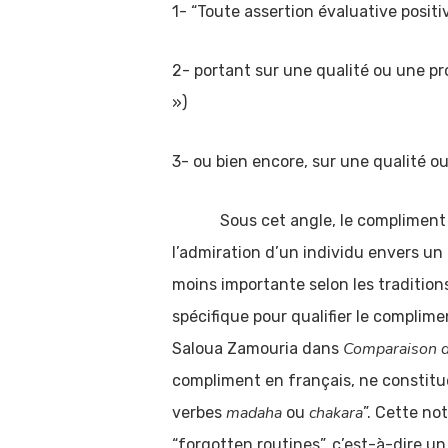
1- “Toute assertion évaluative positi
2- portant sur une qualité ou une pr
»)
3- ou bien encore, sur une qualité o
Sous cet angle, le compliment peut
l’admiration d’un individu envers un 
moins importante selon les tradition
spécifique pour qualifier le complim
Comparaison d
Saloua Zamouria dans
compliment en français, ne constitue 
madaha
chakara
verbes
ou
”. Cette no
“forgotten routines”, c’est-à-dire un