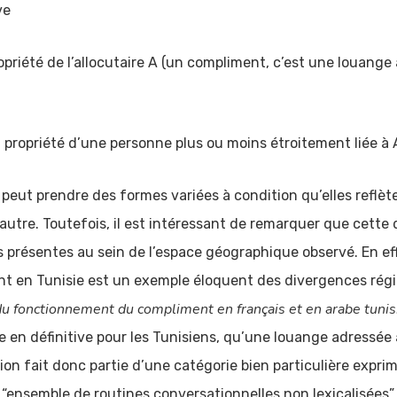
ve
opriété de l’allocutaire A (un compliment, c’est une louang
u propriété d’une personne plus ou moins étroitement liée à A
 prendre des formes variées à condition qu’elles reflète
autre. Toutefois, il est intéressant de remarquer que cette d
s présentes au sein de l’espace géographique observé. En eff
ent en Tunisie est un exemple éloquent des divergences régi
u fonctionnement du compliment en français et en arabe tunis
en définitive pour les Tunisiens, qu’une louange adressée à 
tion fait donc partie d’une catégorie bien particulière expri
 “ensemble de routines conversationnelles non lexicalisées”.