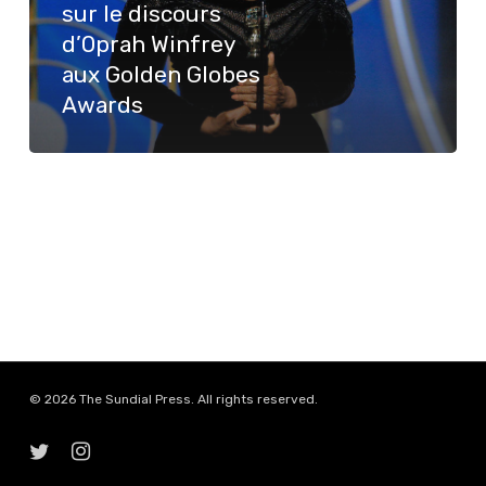
sur le discours
le
d’Oprah Winfrey
discours
aux Golden Globes
d’Oprah
Awards
Winfrey
aux
Golden
Globes
Awards
© 2026 The Sundial Press. All rights reserved.
twitter
instagram