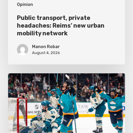
Opinion
Public transport, private
headaches: Reims’ new urban
mobility network
Manon Robar
August 4, 2026
All
Eyes
on
Women’s
Sports