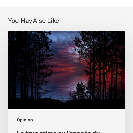
You May Also Like
Le
true
crime
ou
l’apogée
du
voyeurisme
?
Opinion