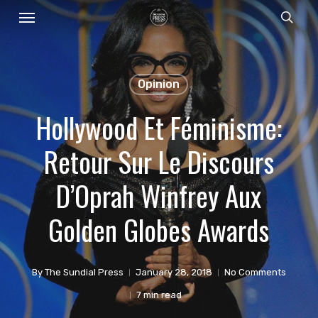
Menu
Skip
sear
to
main
content
Opinion
Hollywood Et Féminisme:
Retour Sur Le Discours
D’Oprah Winfrey Aux
Golden Globes Awards
By
The Sundial Press
January 28, 2018
No Comments
7 min read