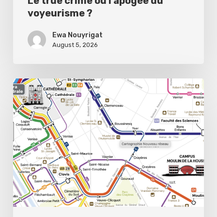
Le true crime ou l’apogée du
voyeurisme ?
Ewa Nouyrigat
August 5, 2026
Public
transport,
private
headaches:
Reims’
new
urban
mobility
network