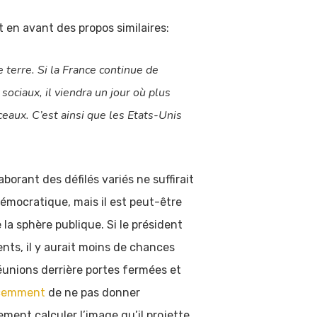
et en avant des propos similaires:
 terre. Si la France continue de
ociaux, il viendra un jour où plus
eaux. C’est ainsi que les Etats-Unis
orant des défilés variés ne suffirait
-démocratique, mais il est peut-être
 la sphère publique. Si le président
ents, il y aurait moins de chances
éunions derrière portes fermées et
écemment
de ne pas donner
ment calculer l’image qu’il projette.