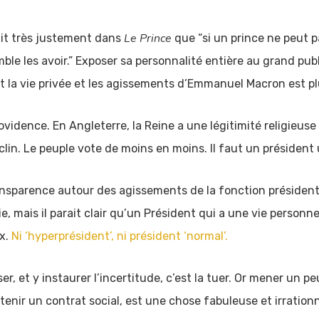
Le Prince
ait très justement dans
que “si un prince ne peut p
emble les avoir.” Exposer sa personnalité entière au grand pub
nt la vie privée et les agissements d’Emmanuel Macron est p
vidence. En Angleterre, la Reine a une légitimité religieuse 
clin. Le peuple vote de moins en moins. Il faut un président
nsparence autour des agissements de la fonction présidentie
e, mais il parait clair qu’un Président qui a une vie person
ux.
Ni ‘hyperprésident’, ni président ‘normal’.
iser, et y instaurer l’incertitude, c’est la tuer. Or mener un 
enir un contrat social, est une chose fabuleuse et irrationn