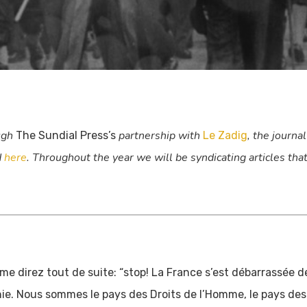
ndial Press
No Comments
ough
partnership with
, the journa
The Sundial Press’s
Le Zadig
d
here
. Throughout the year we will be syndicating articles th
s me direz tout de suite: “stop! La France s’est débarrassée d
ie. Nous sommes le pays des Droits de l’Homme, le pays des