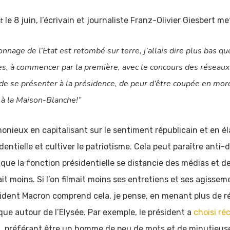
t
le 8 juin, l’écrivain et journaliste Franz-Olivier Giesbert m
nage de l’Etat est retombé sur terre, j’allais dire plus bas que
es, à commencer par la première, avec le concours des réseaux s
e se présenter à la présidence, de peur d’être coupée en morc
 à la Maison-Blanche!”
ieux en capitalisant sur le sentiment républicain et en élab
identielle et cultiver le patriotisme. Cela peut paraître anti
 que la fonction présidentielle se distancie des médias et de
it moins. Si l’on filmait moins ses entretiens et ses agissem
ésident Macron comprend cela, je pense, en menant plus de r
e autour de l’Elysée. Par exemple, le président a
choisi r
let, préférant être un homme de peu de mots et de minutieuse