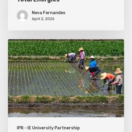
Total
Energies
Neva Fernandes
April 2, 2026
China:
A
Model
for
Zero
Hunger?
IPR - IE University Partnership