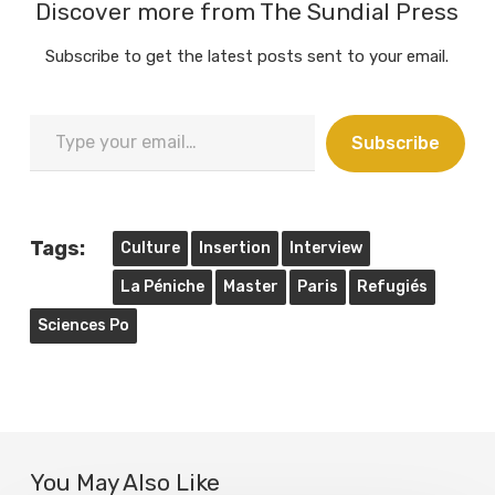
Discover more from The Sundial Press
Subscribe to get the latest posts sent to your email.
Type
Subscribe
your
email…
Tags:
Culture
Insertion
Interview
La Péniche
Master
Paris
Refugiés
Sciences Po
You May Also Like