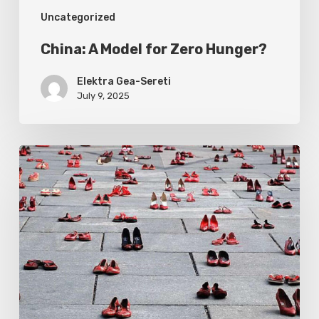
Uncategorized
China: A Model for Zero Hunger?
Elektra Gea-Sereti
July 9, 2025
How
to
Politicize
a
Tragedy:
The
Murder
of