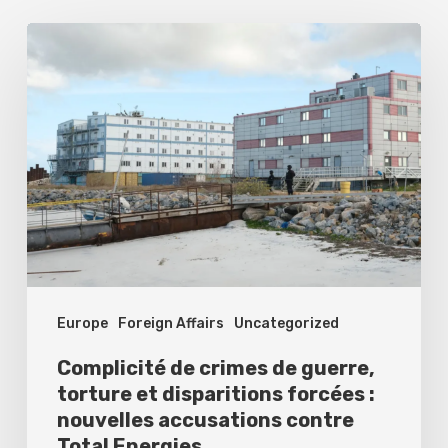
Complicité
de
crimes
de
guerre,
torture
et
disparitions
forcées
Europe
Foreign Affairs
Uncategorized
:
nouvelles
Complicité de crimes de guerre,
accusations
torture et disparitions forcées :
nouvelles accusations contre
contre
Total Energies