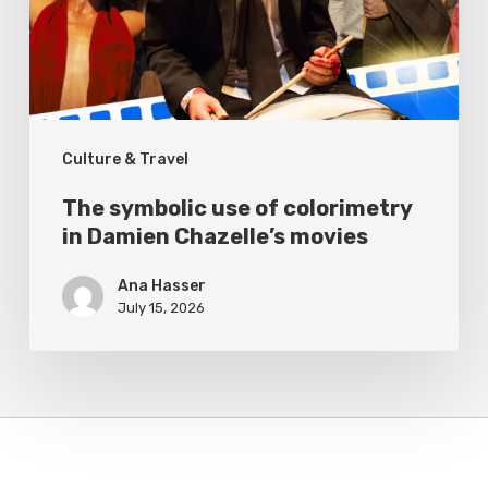
in
Damien
Chazelle’s
movies
Culture & Travel
The symbolic use of colorimetry
in Damien Chazelle’s movies
Ana Hasser
July 15, 2026