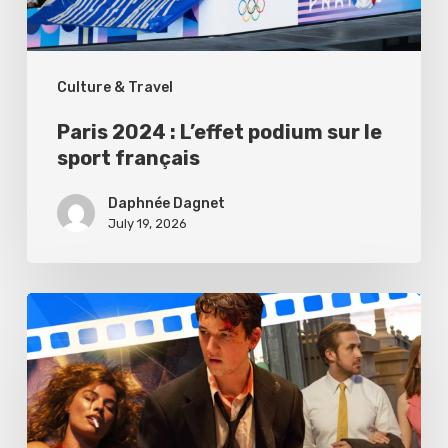
sport
français
Culture & Travel
Paris 2024 : L’effet podium sur le
sport français
Daphnée Dagnet
July 19, 2026
The
symbolic
use
of
colorimetry