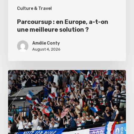
Culture & Travel
solution
?
Parcoursup : en Europe, a-t-on
une meilleure solution ?
Amélie Conty
August 4, 2026
Paris
2024
:
L’effet
podium
sur
le