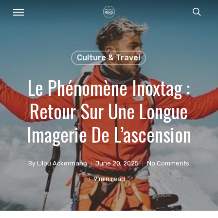
Menu
Skip
sear
to
main
content
Culture & Travel
Le Phénomène Inoxtag :
Retour Sur Une Longue
Imagerie De L’ascension
By
Lilou Ackermann
June 20, 2025
No Comments
9 min read