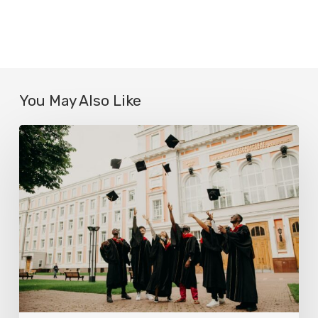
You May Also Like
Parcoursup
:
en
Europe,
a-
t-
on
une
meilleure