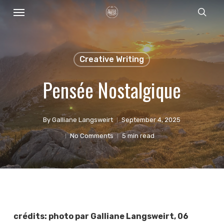
Menu
Skip
sear
to
main
content
Creative Writing
Pensée Nostalgique
By
Galliane Langsweirt
September 4, 2025
No Comments
5 min read
crédits: photo par Galliane Langsweirt, 06