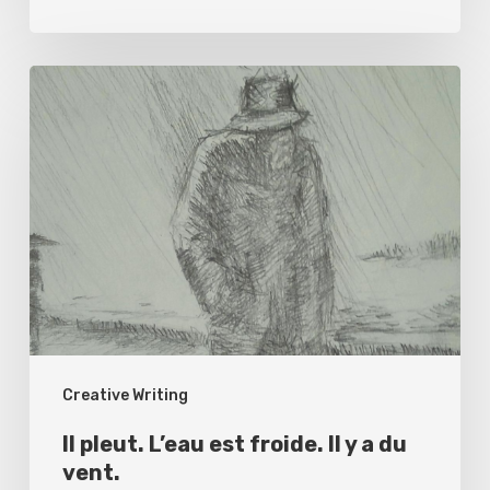
Il
pleut.
L’eau
est
froide.
Il
y
a
du
Creative Writing
vent.
Il pleut. L’eau est froide. Il y a du
vent.