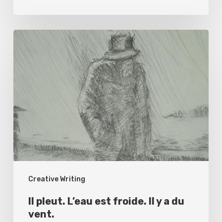
Il
pleut.
L’eau
est
froide.
Il
y
a
du
Creative Writing
vent.
Il pleut. L’eau est froide. Il y a du
vent.