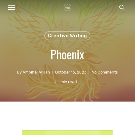
Menu
Skip
sear
to
main
content
Creative Writing
Phoenix
By
Ambihai Akilan
October 16, 2023
No Comments
1 min read