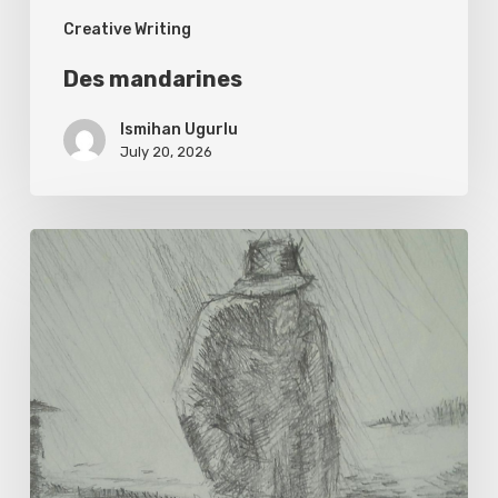
Creative Writing
Des mandarines
Ismihan Ugurlu
July 20, 2026
Il
pleut.
L’eau
est
froide.
Il
y
a