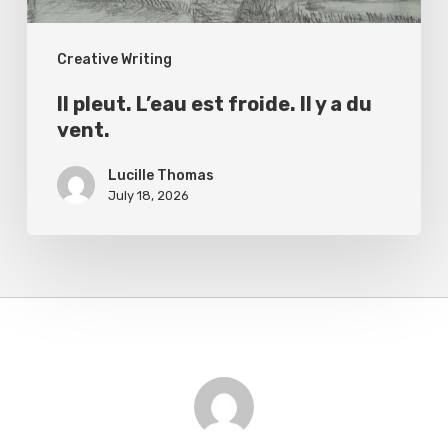
du
Creative Writing
vent.
Il pleut. L’eau est froide. Il y a du
vent.
Lucille Thomas
July 18, 2026